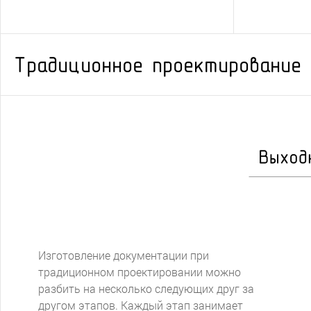
Традиционное проектирование
При использовании RubezhCAD
Изготовление документации при
проектировщик по сути не изменяет
традиционном проектировании можно
привычкам при расстановке оборудования и
разбить на несколько следующих друг за
объединению его линиями связи, однако
другом этапов. Каждый этап занимает