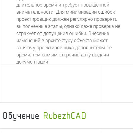
процессы из категории повышенного риска
длительное время и требует повышенной
программа берет на себя. Проектировщику
внимательности. Для минимизации ошибок
необходимо только задать необходимые
проектировщик должен регулярно проверять
проценты запаса, и программа все сделает и
выполненные этапы, однако даже проверка не
оформит самостоятельно, полностью
страхует от допущения ошибки. Внесение
исключив допущение ошибок и сэкономив
изменений в архитектуру объекта может
большое количество времени.
занять у проектировщика дополнительное
время, тем самым отсрочив дату выдачи
документации
Обучение
RubezhCAD