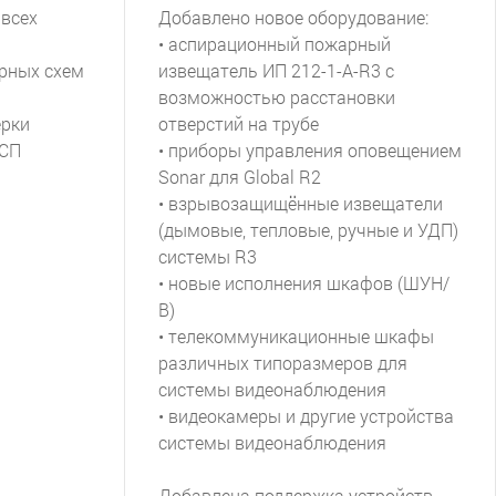
 всех
Добавлено новое оборудование:
• аспирационный пожарный
урных схем
извещатель ИП 212-1-А-R3 с
возможностью расстановки
ерки
отверстий на трубе
 СП
• приборы управления оповещением
Sonar для Global R2
• взрывозащищённые извещатели
(дымовые, тепловые, ручные и УДП)
системы R3
• новые исполнения шкафов (ШУН/
В)
• телекоммуникационные шкафы
различных типоразмеров для
системы видеонаблюдения
• видеокамеры и другие устройства
системы видеонаблюдения
Добавлена поддержка устройств